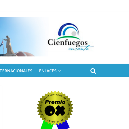
 de Fidel
NTERNACIONALES
ENLACES