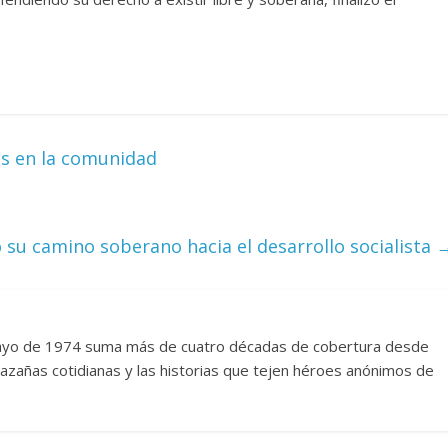
Torre del
Responso por el alma
atormentada de Denís
24
Francisco G. Navarro
15 septiembre, 2024
Francisco G. Nav
0
os en la comunidad
su camino soberano hacia el desarrollo socialista
mayo de 1974 suma más de cuatro décadas de cobertura desde
azañas cotidianas y las historias que tejen héroes anónimos de