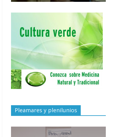
Pleamares y plenilunios