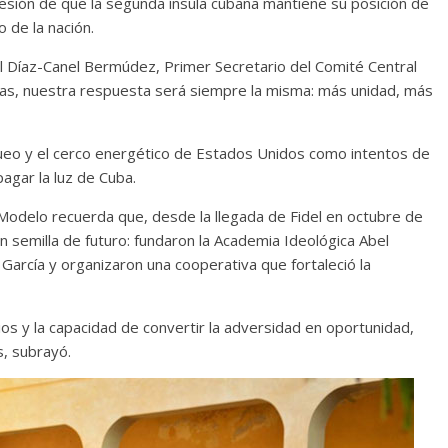
esión de que la segunda ínsula cubana mantiene su posición de
 de la nación.
Cuento de hadas
el Díaz-Canel Bermúdez, Primer Secretario del Comité Central
interclasista en la alta
nas, nuestra respuesta será siempre la misma: más unidad, más
burguesía mexicana
30 diciembre, 2025
Julio Martínez Moli
0
ueo y el cerco energético de Estados Unidos como intentos de
pagar la luz de Cuba.
o Modelo recuerda que, desde la llegada de Fidel en octubre de
n semilla de futuro: fundaron la Academia Ideológica Abel
García y organizaron una cooperativa que fortaleció la
ios y la capacidad de convertir la adversidad en oportunidad,
s, subrayó.
Cine macizo de Cronenb
28 diciembre, 2025
Julio Martínez Moli
0