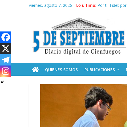
Saltar
viernes, agosto 7, 2026
Lo último:
Conozca nuestr
al
Por ti, Fidel; p
contenido
5
“Junto a Fidel”
Solidaridad sin 
Operación Cuba 
Septiembre
Diario
digital
de
QUIENES SOMOS
PUBLICACIONES
Cienfuegos,
Cuba