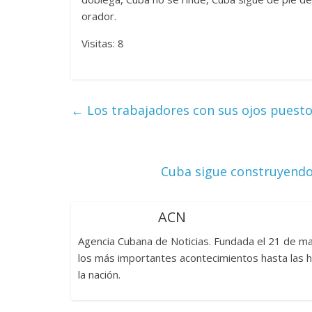
orador.
La efímera 
Un vergel en las nieblas de
Villuendas
Visitas: 8
la nostalgia
21 septiembre, 20
12 octubre, 2024
Francisco G. Navarro
0
3
←
Los trabajadores con sus ojos puest
Cuba sigue construyendo 
ACN
Agencia Cubana de Noticias. Fundada el 21 de 
los más importantes acontecimientos hasta las h
la nación.