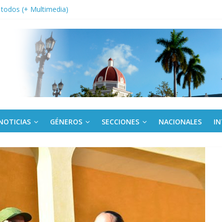
a edición semanal en PDF del 7 de agosto
or todos (+ Multimedia)
: En imágenes la prensa cubana rinde tributo al Comandante (+ Fotos)
fronteras: brigada chilena viaja a Cuba con donativos por el centenario
Va: cien años, cien escuelas
NOTICIAS
GÉNEROS
SECCIONES
NACIONALES
I