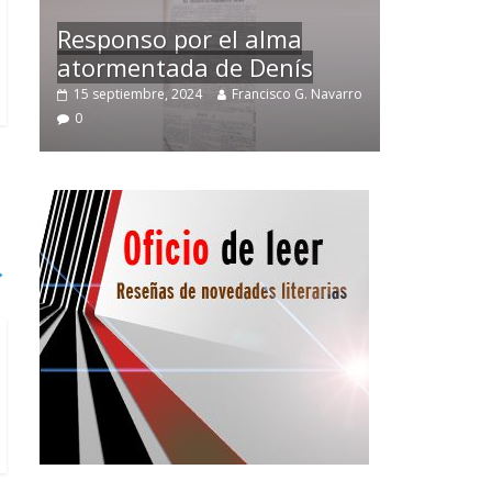
Temprano oficio de lector
arro
2 noviembre, 2024
Francisco G. Navarro
0
→