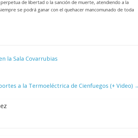
n perpetua de libertad o la sanción de muerte, atendiendo a la
ue siempre se podrá ganar con el quehacer mancomunado de toda
Cuento de hadas
interclasista en la alta
on los defectos
burguesía mexicana
telenovelas
30 diciembre, 2025
Julio Martínez Moli
Julio Martínez Molina
0
0
en la Sala Covarrubias
portes a la Termoeléctrica de Cienfuegos (+ Video)
rez
comedia
argentina
Cine macizo de Cronenb
5
Julio Martínez Molina
28 diciembre, 2025
Julio Martínez Moli
0