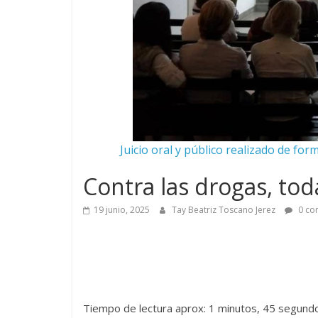
Juicio oral y público realizado de fo
Contra las drogas, toda
19 junio, 2025
Tay Beatriz Toscano Jerez
0 co
Tiempo de lectura aprox: 1 minutos, 45 segund