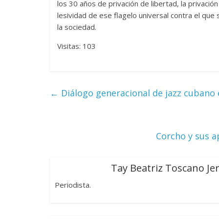
los 30 años de privación de libertad, la privació
lesividad de ese flagelo universal contra el q
la sociedad.
Las series-caramelos de
Una serie c
Visitas: 103
Shondaland
de muchas 
13 marzo, 2026
Julio Martínez Molina
0
28 febrero, 2026
←
Diálogo generacional de jazz cubano 
Corcho y sus a
Tay Beatriz Toscano Je
Divertida 
dramática 
Periodista.
Terror chamánico coreano
29 diciembre, 202
14 marzo, 2026
Julio Martínez Molina
0
0