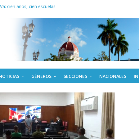
ronteras: brigada chilena viaja a Cuba con donativos por el centenario
a: cien años, cien escuelas
Canel a brigada cubana que asistió en Venezuela
de rescate en escuela con desplome parcial en Cuba
ora cubana amante de la Estomatología, dice NO al bloqueo
NOTICIAS
GÉNEROS
SECCIONES
NACIONALES
I