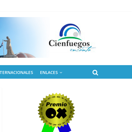
 de Fidel
NTERNACIONALES
ENLACES