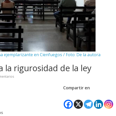
rma ejemplarizante en Cienfuegos / Foto: De la autora
 la rigurosidad de la ley
mentarios
Compartir en
os