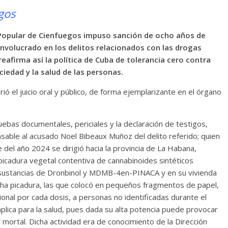
gos
l Popular de Cienfuegos impuso sanción de ocho años de
involucrado en los delitos relacionados con las drogas
 reafirma así la política de Cuba de tolerancia cero contra
ciedad y la salud de las personas.
rió el juicio oral y público, de forma ejemplarizante en el órgano
uebas documentales, periciales y la declaración de testigos,
nsable al acusado Noel Bibeaux Muñoz del delito referido; quien
del año 2024 se dirigió hacia la provincia de La Habana,
cadura vegetal contentiva de cannabinoides sintéticos
 sustancias de Dronbinol y MDMB-4en-PINACA y en su vivienda
icha picadura, las que colocó en pequeños fragmentos de papel,
nal por cada dosis, a personas no identificadas durante el
mplica para la salud, pues dada su alta potencia puede provocar
 mortal. Dicha actividad era de conocimiento de la Dirección