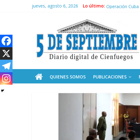
Saltar
jueves, agosto 6, 2026
Lo último:
Solidaridad sin f
al
Operación Cuba V
contenido
5
Condecoró Díaz-
Siguen labores 
Asela, una doct
Septiembre
Diario
digital
de
QUIENES SOMOS
PUBLICACIONES
Cienfuegos,
Cuba