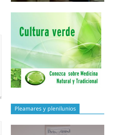
Pleamares y plenilunios