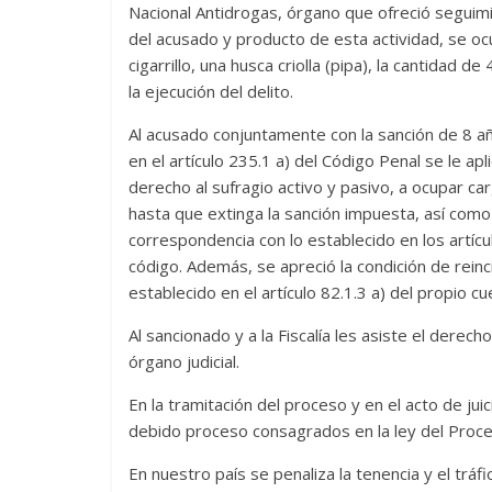
Nacional Antidrogas, órgano que ofreció seguimie
del acusado y producto de esta actividad, se ocu
cigarrillo, una husca criolla (pipa), la cantidad
la ejecución del delito.
Al acusado conjuntamente con la sanción de 8 añ
en el artículo 235.1 a) del Código Penal se le ap
derecho al sufragio activo y pasivo, a ocupar carg
hasta que extinga la sanción impuesta, así com
correspondencia con lo establecido en los artíc
código. Además, se apreció la condición de reinc
establecido en el artículo 82.1.3 a) del propio cu
Al sancionado y a la Fiscalía les asiste el derec
órgano judicial.
En la tramitación del proceso y en el acto de jui
debido proceso consagrados en la ley del Proces
En nuestro país se penaliza la tenencia y el trá