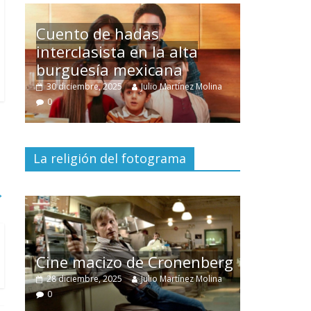
Un hombre entre dos
mundos
na
15 mayo, 2026
Julio Martínez Molina
0
La religión del fotograma
→
El documental
Nuestra
tierra
y el despojo de los
erg
pueblos originarios
na
30 junio, 2026
Julio Martínez Molina
0