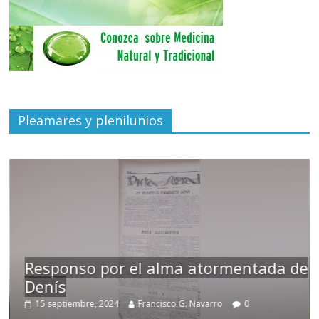
Pleamares y plenilunios
r el alma atormentada de
Temprano oficio
Francisco G. Navarro
0
2 noviembre, 2024
F