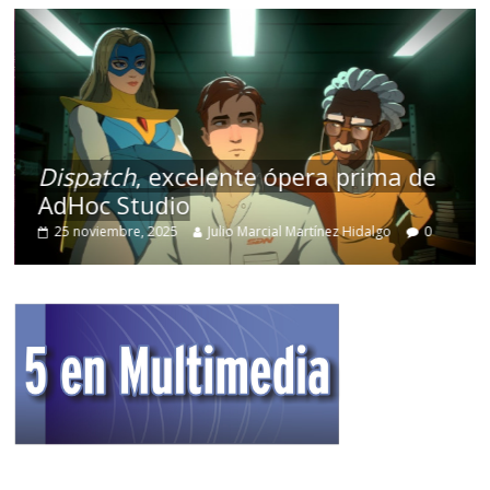
ispatch
, excelente ópera prima de
REA
dHoc Studio
equi
25 noviembre, 2025
Julio Marcial Martínez Hidalgo
0
27 fe