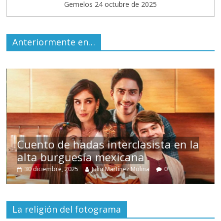
Gemelos 24 octubre de 2025
Anteriormente en…
sista en la
Un hombre entre dos mun
na
0
15 mayo, 2026
Julio Martínez Molina
0
La religión del fotograma