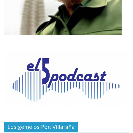
Los gemelos Por: Villafaña