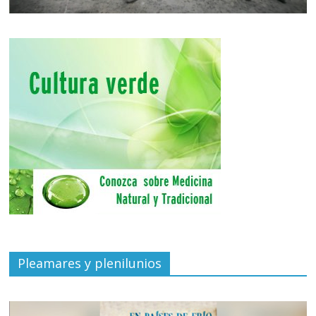
Pleamares y plenilunios