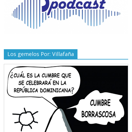
Los gemelos Por: Villafaña