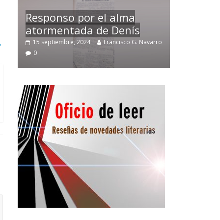
Temprano oficio de lector
→
varro
2 noviembre, 2024
Francisco G. Navarro
0