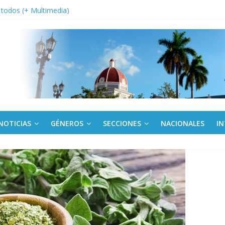
a edición semanal en PDF del 7 de agosto
or todos (+ Multimedia)
: En imágenes la prensa cubana rinde tributo al Comandante (+ Fotos)
fronteras: brigada chilena viaja a Cuba con donativos por el centenario
Va: cien años, cien escuelas
NOTICIAS
GÉNEROS
SECCIONES
NACIONALES
I