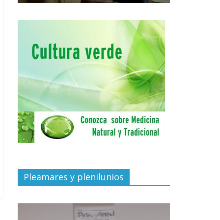
Pleamares y plenilunios