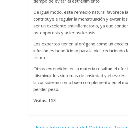
tiempo de evitar el estreñimiento.
De igual modo, este remedio natural favorece la 
contribuye a regular la menstruación y evitar los
ser un excelente antiinflamatorio, ya que contien
osteoporosis y arteriosclerosis.
Los expertos tienen al orégano como un excelen
infusión es beneficioso para la piel, reduciendo 
cisura.
Otros entendidos en la materia resaltan el efecto
disminuir los síntomas de ansiedad y el estrés. 
la consideran como buen complemento en el mome
perder peso.
Visitas: 153
←
Nota informativa del Gobierno Provin