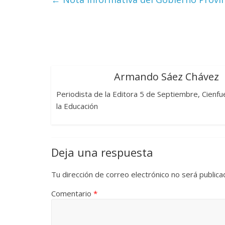
La efímera
Un vergel en las nieblas de
Villuendas
la nostalgia
21 septiembre, 2
12 octubre, 2024
Francisco G. Navarro
0
3
Armando Sáez Chávez
Periodista de la Editora 5 de Septiembre, Cienfu
la Educación
Deja una respuesta
Tu dirección de correo electrónico no será publica
Comentario
*