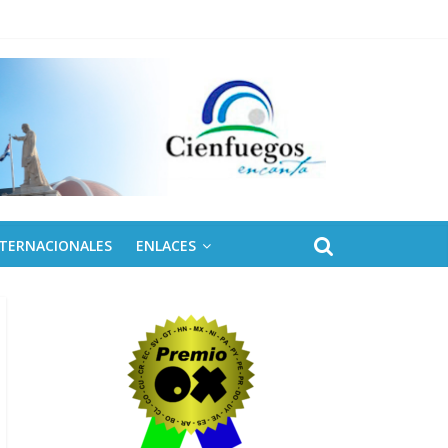
 de Fidel
NTERNACIONALES
ENLACES