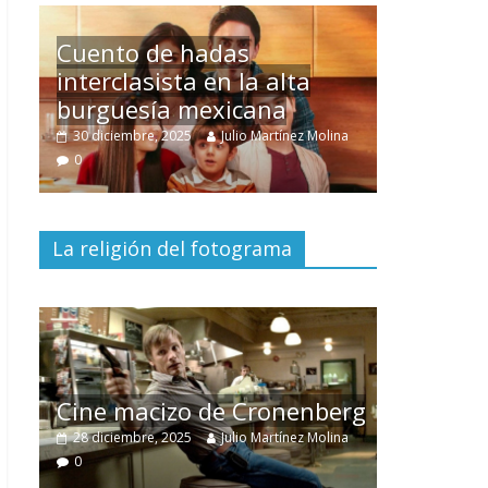
Un hombre entre dos
mundos
na
15 mayo, 2026
Julio Martínez Molina
0
La religión del fotograma
El documental
Nuestra
tierra
y el despojo de los
erg
pueblos originarios
ina
30 junio, 2026
Julio Martínez Molina
0