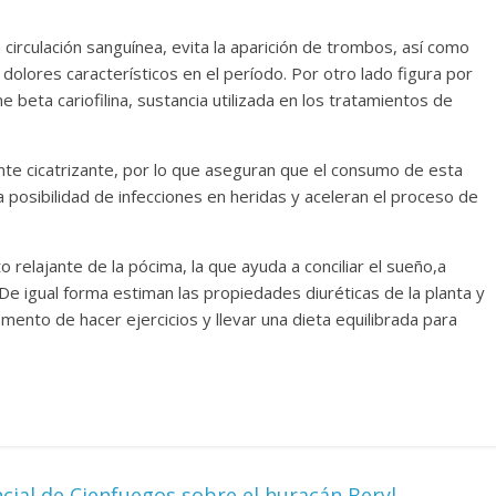
circulación sanguínea, evita la aparición de trombos, así como
 dolores característicos en el período. Por otro lado figura por
e beta cariofilina, sustancia utilizada en los tratamientos de
te cicatrizante, por lo que aseguran que el consumo de esta
la posibilidad de infecciones en heridas y aceleran el proceso de
 relajante de la pócima, la que ayuda a conciliar el sueño,a
De igual forma estiman las propiedades diuréticas de la planta y
nto de hacer ejercicios y llevar una dieta equilibrada para
cial de Cienfuegos sobre el huracán Beryl