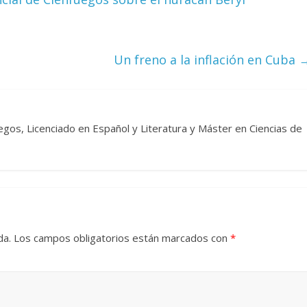
 Torre del
Responso por el alma
atormentada de Denís
Un freno a la inflación en Cuba
024
Francisco G. Navarro
15 septiembre, 2024
Francisco G. Na
0
egos, Licenciado en Español y Literatura y Máster en Ciencias de
da.
Los campos obligatorios están marcados con
*