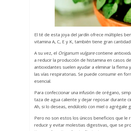
Las series-caramelos de
Una serie c
Shondaland
de muchas 
El té de esta joya del jardín ofrece múltiples be
vitamina A, C, E y K, también tiene gran cantida
13 marzo, 2026
Julio Martínez Molina
0
28 febrero, 2026
A su vez, el
Origanum vulgare
contiene antioxid
a reducir la producción de histamina en casos de
antioxidantes suelen ayudar a eliminar la flema
las vías respiratorias. Se puede consumir en for
esencial.
Para confeccionar una infusión de orégano, sim
taza de agua caliente y dejar reposar durante ci
Divertida 
Ah, si lo deseas, endúlcelo con miel o agrégale 
dramática 
Terror chamánico coreano
29 diciembre, 20
Pero no son estos los únicos beneficios que le
14 marzo, 2026
Julio Martínez Molina
0
0
reducir y evitar molestias digestivas, que se pro