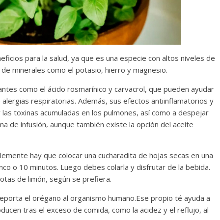
Cuento de hadas
interclasista en la alta
on los defectos
burguesía mexicana
telenovelas
neficios para la salud, ya que es una especie con altos niveles de
30 diciembre, 2025
Julio Martínez Moli
d de minerales como el potasio, hierro y magnesio.
Julio Martínez Molina
0
0
antes como el ácido rosmarínico y carvacrol, que pueden ayudar
 alergias respiratorias. Además, sus efectos antiinflamatorios y
 y las toxinas acumuladas en los pulmones, así como a despejar
ma de infusión, aunque también existe la opción del aceite
plemente hay que colocar una cucharadita de hojas secas en una
nco o 10 minutos. Luego debes colarla y disfrutar de la bebida.
comedia
gotas de limón, según se prefiera.
argentina
Cine macizo de Cronenb
25
Julio Martínez Molina
28 diciembre, 2025
Julio Martínez Mol
 reporta el orégano al organismo humano.Ese propio té ayuda a
0
ducen tras el exceso de comida, como la acidez y el reflujo, al