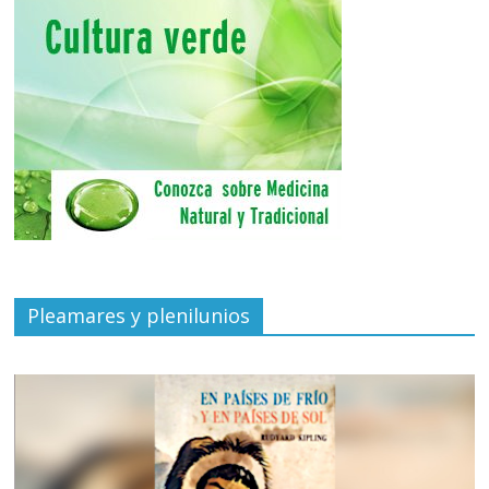
Pleamares y plenilunios