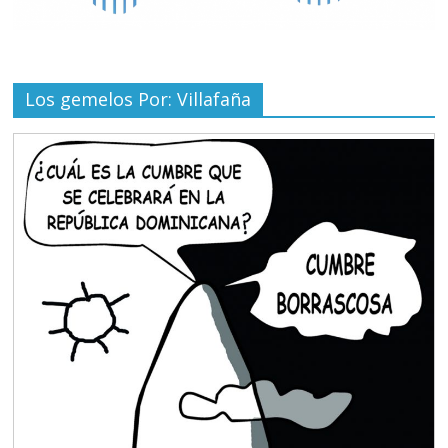
Los gemelos Por: Villafaña