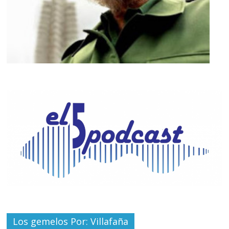
Los gemelos Por: Villafaña