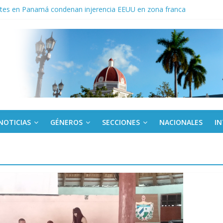
tes en Panamá condenan injerencia EEUU en zona franca
a: cien años, cien escuelas
Canel a brigada cubana que asistió en Venezuela
de rescate en escuela con desplome parcial en Cuba
ora cubana amante de la Estomatología, dice NO al bloqueo
NOTICIAS
GÉNEROS
SECCIONES
NACIONALES
I