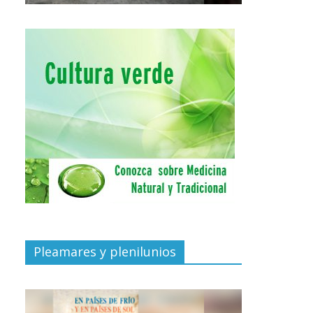
Pleamares y plenilunios