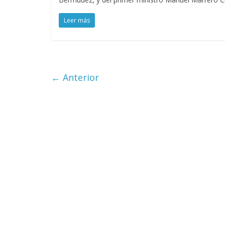
Leer más
Cuento de 
interclasist
burguesía 
30 diciembre, 202
0
← Anterior
Cine maciz
28 diciembre, 202
0