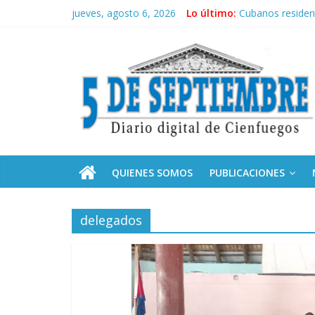
Saltar
jueves, agosto 6, 2026
Lo último:
Cubanos residen
al
Operación Cuba V
contenido
5
Condecoró Díaz-
Siguen labores 
Asela, una doct
Septiembre
Diario
digital
de
QUIENES SOMOS
PUBLICACIONES
Cienfuegos,
Cuba
delegados