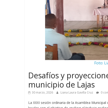
Foto: L
Desafíos y proyeccione
municipio de Lajas
30 marzo, 2026
Liana Laura Gavilla Cruz
0 com
La XXXI sesión ordinaria de la Asamblea Municipal
locales con el objetivo de analizar el trabajo reali