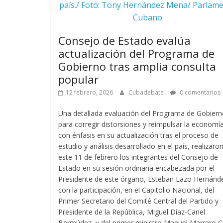
país./ Foto: Tony Hernández Mena/ Parlam
Cubano
Consejo de Estado evalúa
actualización del Programa de
Gobierno tras amplia consulta
popular
12 febrero, 2026
Cubadebate
0 comentarios
Una detallada evaluación del Programa de Gobier
para corregir distorsiones y reimpulsar la economía
con énfasis en su actualización tras el proceso de
estudio y análisis desarrollado en el país, realizaro
este 11 de febrero los integrantes del Consejo de
Estado en su sesión ordinaria encabezada por el
Presidente de este órgano, Esteban Lazo Hernánde
con la participación, en el Capitolio Nacional, del
Primer Secretario del Comité Central del Partido y
Presidente de la República, Miguel Díaz-Canel
Bermúdez, y del primer ministro Manuel Marrero C