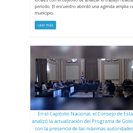
período. El encuentro abordó una agenda amplia ce
municipio.
Leer más
En el Capitolio Nacional, el Consejo de Est
analizó la actualización del Programa de Gob
con la presencia de las máximas autoridades