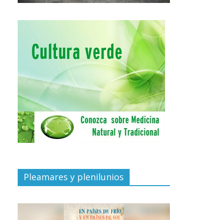
Pleamares y plenilunios