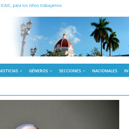
 ICAIC, para los niños trabajamos
noche opacado por el alcohol
anel Empresa Eléctrica de La Habana y otras instalaciones
del Libro y el legado editorial cubano
iantes cubanos en certamen de ballet en Sudáfrica
NOTICIAS
GÉNEROS
SECCIONES
NACIONALES
I