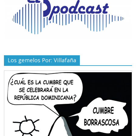
Los gemelos Por: Villafaña