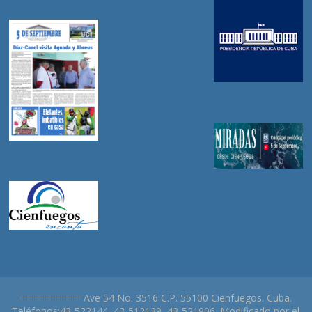
=========== Ave 54 No. 3516 C.P. 55100 Cienfuegos. Cuba.
Teléfonos:43-522144, 43-512139, 43-521906. Modificado por el