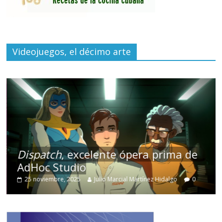
Videojuegos, el décimo arte
Dispatch
, excelente ópera prima de
AdHoc Studio
25 noviembre, 2025
Julio Marcial Martínez Hidalgo
0