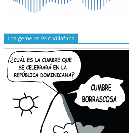
Los gemelos Por: Villafaña