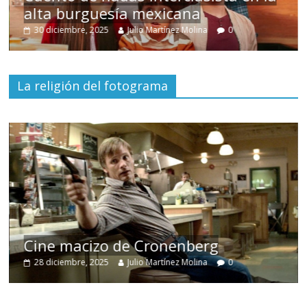
alta burguesía mexicana
Un
30 diciembre, 2025
Julio Martínez Molina
0
15
La religión del fotograma
E
Cine macizo de Cronenberg
d
28 diciembre, 2025
Julio Martínez Molina
0