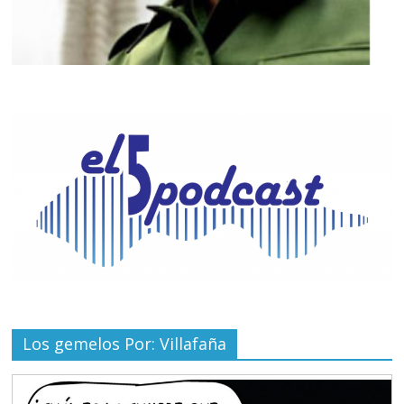
Los gemelos Por: Villafaña