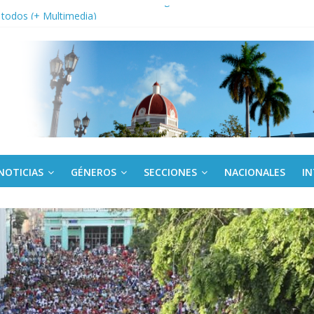
a edición semanal en PDF del 7 de agosto
or todos (+ Multimedia)
: En imágenes la prensa cubana rinde tributo al Comandante (+ Fotos)
fronteras: brigada chilena viaja a Cuba con donativos por el centenario
Va: cien años, cien escuelas
NOTICIAS
GÉNEROS
SECCIONES
NACIONALES
I