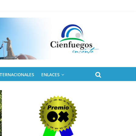
 de Fidel
NTERNACIONALES
ENLACES