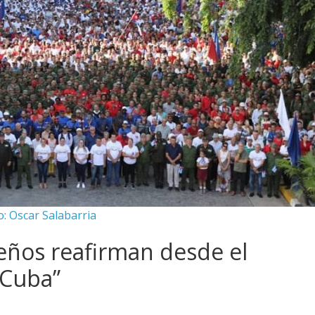
o: Oscar Salabarria
reños reafirman desde el
 Cuba”