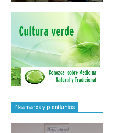
Pleamares y plenilunios