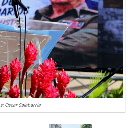
Responso por el alma
atormentada de Denís
15 septiembre, 2024
Francisco G. Nav
0
s: Oscar Salabarria