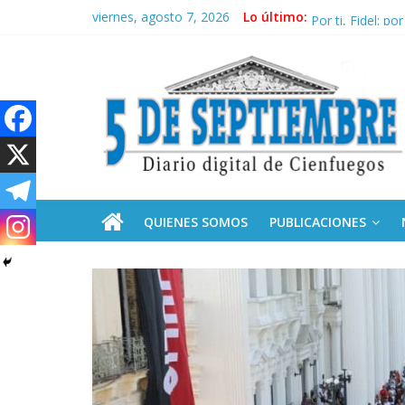
Saltar
viernes, agosto 7, 2026
Lo último:
Conozca nuestr
al
Por ti, Fidel; p
contenido
5
“Junto a Fidel”
Solidaridad sin 
Operación Cuba 
Septiembre
Diario
digital
de
QUIENES SOMOS
PUBLICACIONES
Cienfuegos,
Cuba