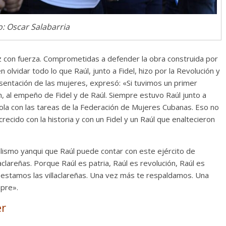
Cuento de hadas
o: Oscar Salabarria
interclasista en la alta
burguesía mexicana
oz con fuerza. Comprometidas a defender la obra construida por
30 diciembre, 2025
Julio Martínez Moli
olvidar todo lo que Raúl, junto a Fidel, hizo por la Revolución y
0
sentación de las mujeres, expresó: «Si tuvimos un primer
n, al empeño de Fidel y de Raúl. Siempre estuvo Raúl junto a
ola con las tareas de la Federación de Mujeres Cubanas. Eso no
cido con la historia y con un Fidel y un Raúl que enaltecieron
lismo yanqui que Raúl puede contar con este ejército de
aclareñas. Porque Raúl es patria, Raúl es revolución, Raúl es
 estamos las villaclareñas. Una vez más te respaldamos. Una
mpre».
Cine macizo de Cronenb
28 diciembre, 2025
Julio Martínez Moli
er
0