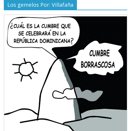
Los gemelos Por: Villafaña