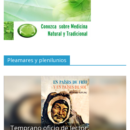
Pleamares y plenilunios
de
Temprano oficio de lector