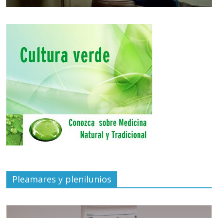
Pleamares y plenilunios