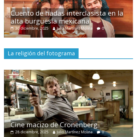
s
Cuento de hadas interclasista en la
alta burguesía mexicana
30 diciembre, 2025
Julio Martínez Molina
0
La religión del fotograma
Cine macizo de Cronenberg
28 diciembre, 2025
Julio Martínez Molina
0