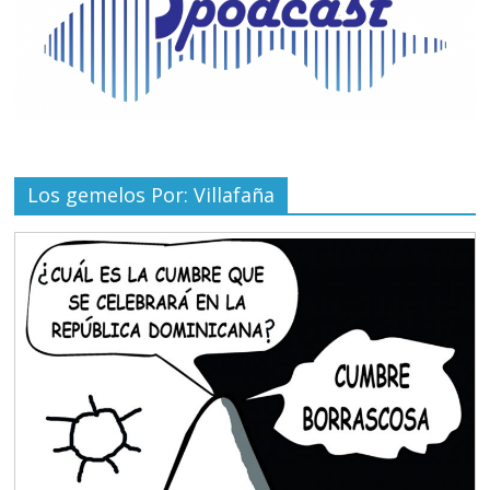
Los gemelos Por: Villafaña