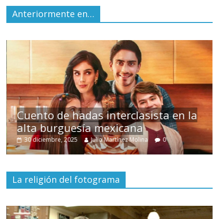
Anteriormente en…
s
Cuento de hadas interclasista en la
alta burguesía mexicana
30 diciembre, 2025
Julio Martínez Molina
0
La religión del fotograma