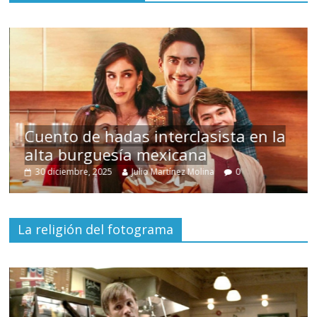
s
Cuento de hadas interclasista en la
alta burguesía mexicana
30 diciembre, 2025
Julio Martínez Molina
0
La religión del fotograma