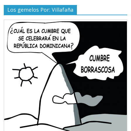
Los gemelos Por: Villafaña