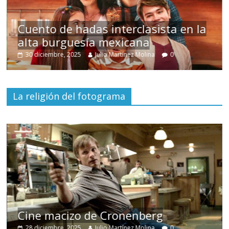
s
Cuento de hadas interclasista en la
alta burguesía mexicana
30 diciembre, 2025
Julio Martínez Molina
0
La religión del fotograma
Cine macizo de Cronenberg
28 diciembre, 2025
Julio Martínez Molina
0