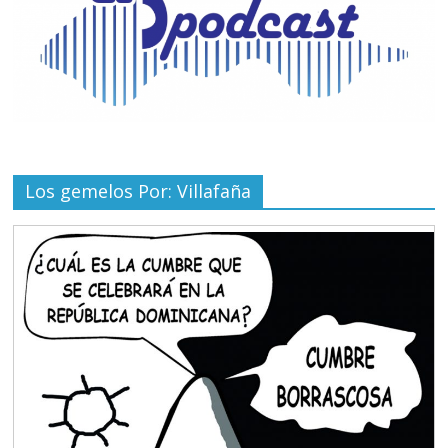
Los gemelos Por: Villafaña