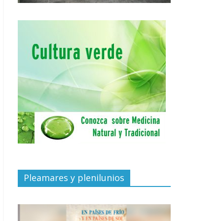
Pleamares y plenilunios