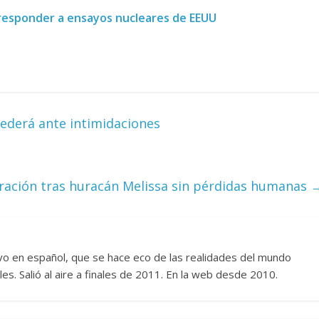
 responder a ensayos nucleares de EEUU
Responso por el alma
atormentada de Denís
15 septiembre, 2024
Francisco G. Nav
0
cederá ante intimidaciones
eración tras huracán Melissa sin pérdidas humanas
vo en español, que se hace eco de las realidades del mundo
s. Salió al aire a finales de 2011. En la web desde 2010.