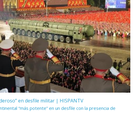
eroso” en desfile militar | HISPANTV
ontinental “más potente” en un desfile con la presencia de