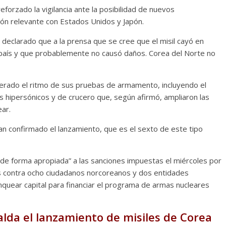
eforzado la vigilancia ante la posibilidad de nuevos
ón relevante con Estados Unidos y Japón.
Cuento de hadas
interclasista en la alta
 declarado que a la prensa que se cree que el misil cayó en
burguesía mexicana
 país y que probablemente no causó daños. Corea del Norte no
30 diciembre, 2025
Julio Martínez Moli
0
lerado el ritmo de sus pruebas de armamento, incluyendo el
 hipersónicos y de crucero que, según afirmó, ampliaron las
ar.
 confirmado el lanzamiento, que es el sexto de este tipo
 de forma apropiada” a las sanciones impuestas el miércoles por
 contra ocho ciudadanos norcoreanos y dos entidades
quear capital para financiar el programa de armas nucleares
Cine macizo de Cronenb
28 diciembre, 2025
Julio Martínez Moli
0
alda el lanzamiento de misiles de Corea