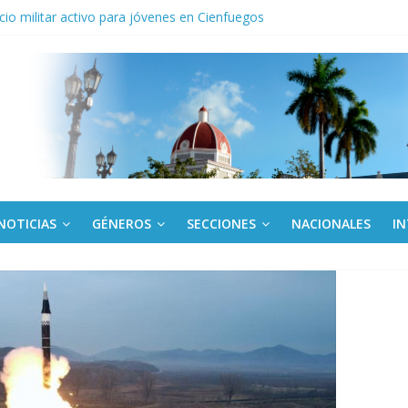
cio militar activo para jóvenes en Cienfuegos
la de la Amistad al activista Donald Dutherland
os
egunda edición de Beca para realizadoras mayores de 50 años
ac aniversario 65 con jornada Arte fiel
NOTICIAS
GÉNEROS
SECCIONES
NACIONALES
I