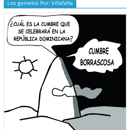
Los gemelos Por: Villafaña