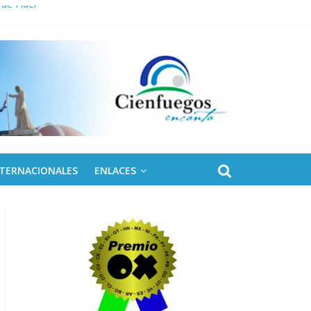
 de Fidel
NTERNACIONALES
ENLACES