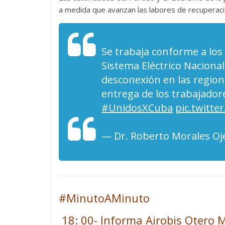
a medida que avanzan las labores de recuperaci
Se trabaja conforme a los 
Sistema Eléctrico Nacional
desconexión en las regiones
entrega de los trabajadore
#UnidosXCuba
pic.twitt
— Dr. Roberto Morales O
#MinutoAMinuto
18: 00- Informa Airobis Otero M