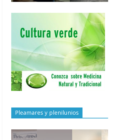
Pleamares y plenilunios