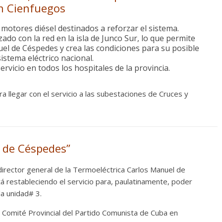
en Cienfuegos
Responso por el alma
atormentada de Denís
motores diésel destinados a reforzar el sistema.
do con la red en la isla de Junco Sur, lo que permite
15 septiembre, 2024
Francisco G. Nav
el de Céspedes y crea las condiciones para su posible
0
istema eléctrico nacional.
ervicio en todos los hospitales de la provincia.
a llegar con el servicio a las subestaciones de Cruces y
l de Céspedes”
director general de la Termoeléctrica Carlos Manuel de
á restableciendo el servicio para, paulatinamente, poder
a unidad# 3.
 Comité Provincial del Partido Comunista de Cuba en