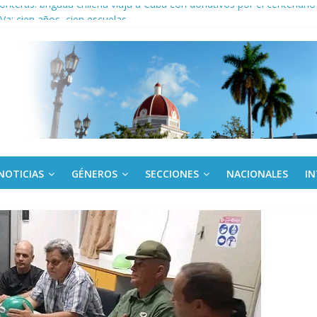
ronteras: brigada chilena viaja a Cuba con donativos por el centenario
a: cien años, cien escuelas
Canel a brigada cubana que asistió en Venezuela
de rescate en escuela con desplome parcial en Cuba
ora cubana amante de la Estomatología, dice NO al bloqueo
NOTICIAS
GÉNEROS
SECCIONES
NACIONALES
I