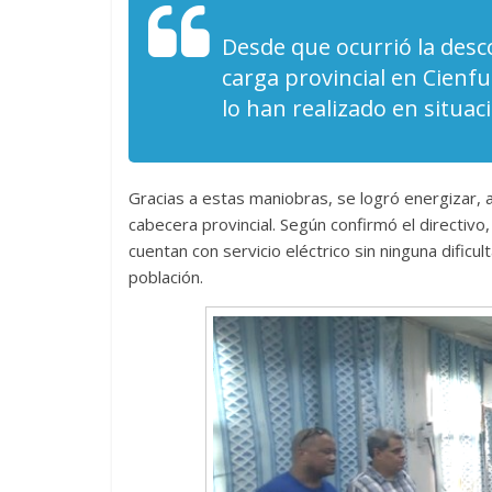
Desde que ocurrió la desc
carga provincial en Cienf
lo han realizado en situac
Gracias a estas maniobras, se logró energizar, a
cabecera provincial. Según confirmó el directivo,
cuentan con servicio eléctrico sin ninguna dificul
población.