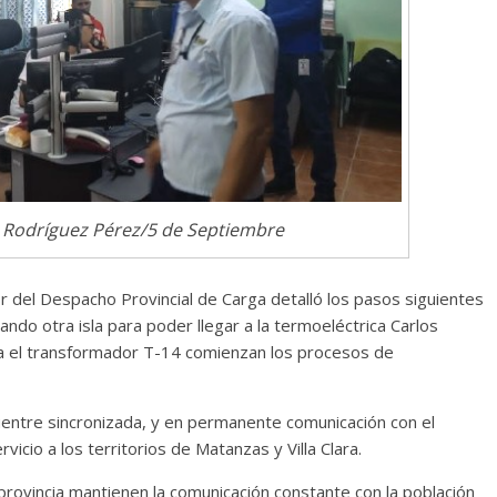
Cuento de hadas
interclasista en la alta
burguesía mexicana
30 diciembre, 2025
Julio Martínez Moli
0
n Rodríguez Pérez/5 de Septiembre
tor del Despacho Provincial de Carga detalló los pasos siguientes
ndo otra isla para poder llegar a la termoeléctrica Carlos
 el transformador T-14 comienzan los procesos de
Cine macizo de Cronenb
uentre sincronizada, y en permanente comunicación con el
28 diciembre, 2025
Julio Martínez Moli
vicio a los territorios de Matanzas y Villa Clara.
0
 provincia mantienen la comunicación constante con la población