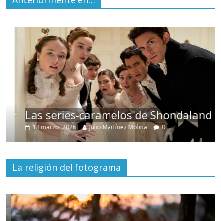
Anteriormente en…
Las series-caramelos de Shondaland
13 marzo, 2026
Julio Martínez Molina
0
La religión del fotograma