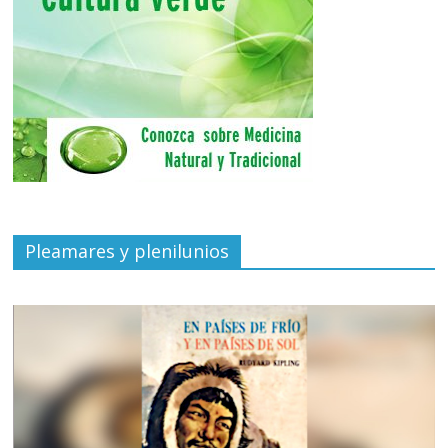
Pleamares y plenilunios