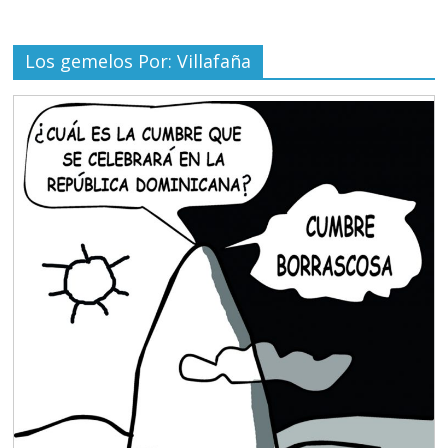
Los gemelos Por: Villafaña