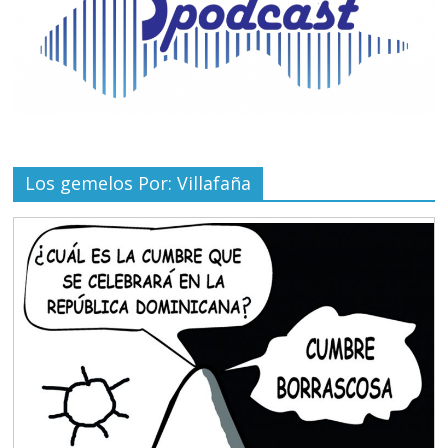
Los gemelos Por: Villafaña