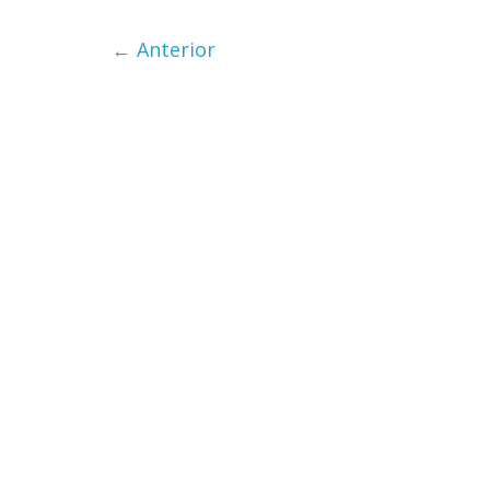
Cuento de 
← Anterior
interclasist
burguesía 
30 diciembre, 202
0
Cine maciz
28 diciembre, 202
0