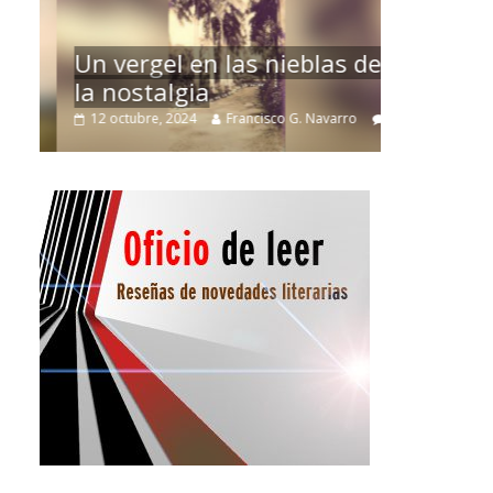
La efíme
Un vergel en las nieblas de
r
Villuend
la nostalgia
ro
21 septiemb
12 octubre, 2024
Francisco G. Navarro
0
3