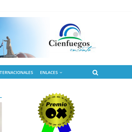
 de Fidel
NTERNACIONALES
ENLACES