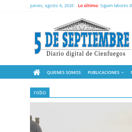
Saltar
jueves, agosto 6, 2026
Lo último:
Siguen labores 
al
“Junto a Fidel”:
contenido
5
Solidaridad sin f
Operación Cuba V
Condecoró Díaz-
Septiembre
Diario
digital
de
QUIENES SOMOS
PUBLICACIONES
Cienfuegos,
Cuba
robo