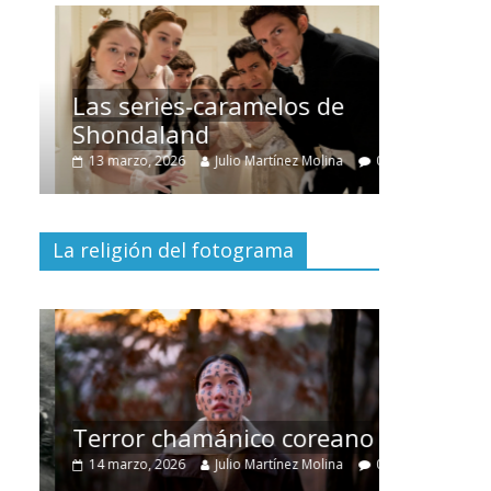
Las series-caramelos de
Una seri
Shondaland
de much
0
13 marzo, 2026
Julio Martínez Molina
0
28 febrero, 
La religión del fotograma
Diverti
dramáti
Terror chamánico coreano
29 diciembr
0
14 marzo, 2026
Julio Martínez Molina
0
0