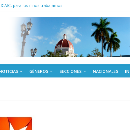
 ICAIC, para los niños trabajamos
noche opacado por el alcohol
anel Empresa Eléctrica de La Habana y otras instalaciones
del Libro y el legado editorial cubano
iantes cubanos en certamen de ballet en Sudáfrica
NOTICIAS
GÉNEROS
SECCIONES
NACIONALES
I