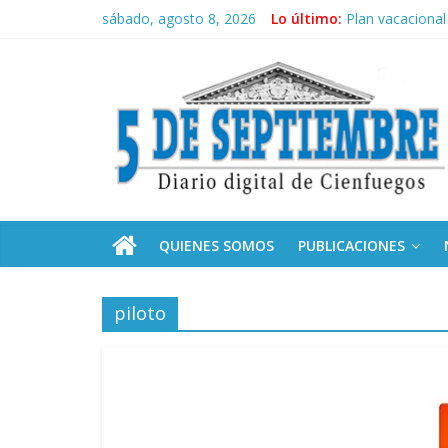
Saltar
sábado, agosto 8, 2026
Lo último:
Plan vacacional
al
El pulso de la 
contenido
5
Recorrió Díaz-C
Fidel, la Feria 
Premian a estud
Septiembre
Diario
digital
de
QUIENES SOMOS
PUBLICACIONES
Cienfuegos,
Cuba
piloto