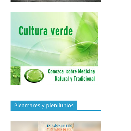
Pleamares y plenilunios