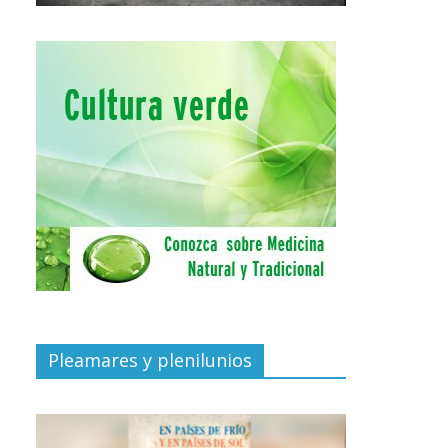
Pleamares y plenilunios