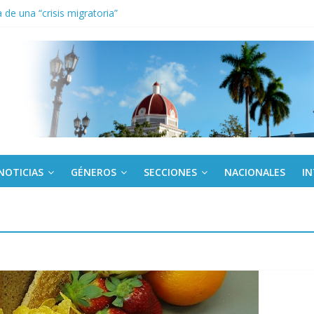
de una “crisis migratoria”
anel Empresa Eléctrica de La Habana y otras instalaciones
el Libro y el legado editorial cubano
iantes cubanos en certamen de ballet en Sudáfrica
 ICAIC, para los niños trabajamos
NOTICIAS
GÉNEROS
SECCIONES
NACIONALES
I