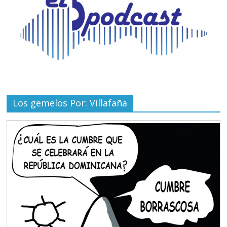
Los gemelos Por: Villafaña