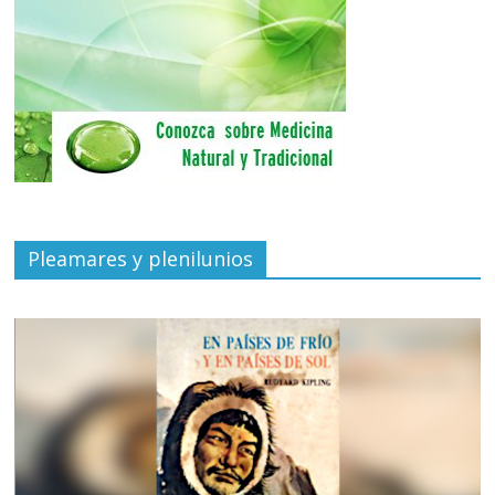
Pleamares y plenilunios
de