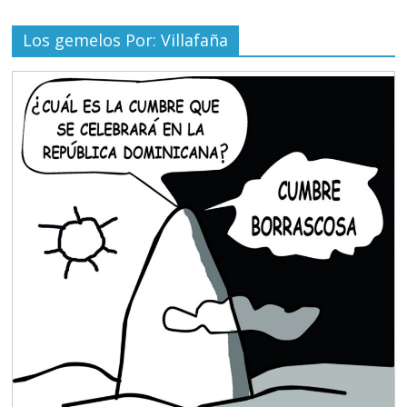
Los gemelos Por: Villafaña