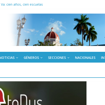
Va: cien años, cien escuelas
a edición semanal en PDF del 7 de agosto
or todos (+ Multimedia)
: En imágenes la prensa cubana rinde tributo al Comandante (+ Fotos)
fronteras: brigada chilena viaja a Cuba con donativos por el centenario
NOTICIAS
GÉNEROS
SECCIONES
NACIONALES
I