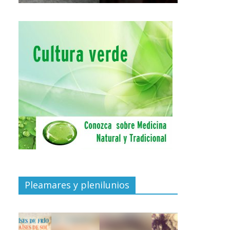
Pleamares y plenilunios