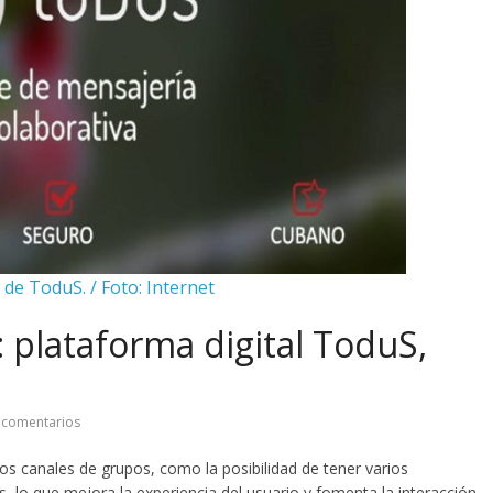
 de ToduS. / Foto: Internet
 plataforma digital ToduS,
 comentarios
s canales de grupos, como la posibilidad de tener varios
s, lo que mejora la experiencia del usuario y fomenta la interacción,