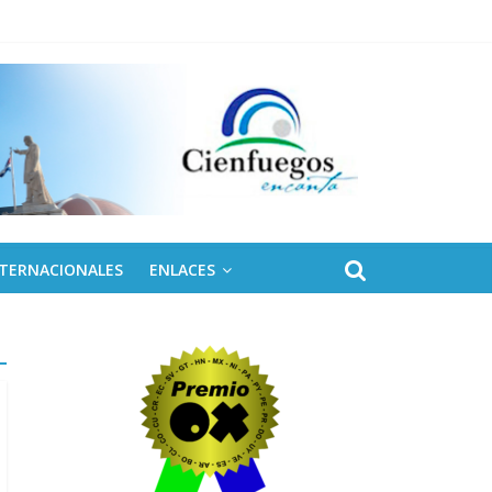
 de Fidel
NTERNACIONALES
ENLACES