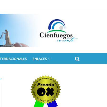
 de Fidel
NTERNACIONALES
ENLACES