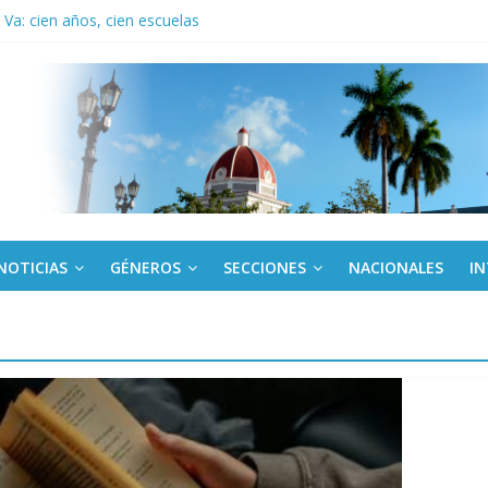
Va: cien años, cien escuelas
a edición semanal en PDF del 7 de agosto
or todos (+ Multimedia)
: En imágenes la prensa cubana rinde tributo al Comandante (+ Fotos)
fronteras: brigada chilena viaja a Cuba con donativos por el centenario
NOTICIAS
GÉNEROS
SECCIONES
NACIONALES
I