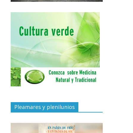
Pleamares y plenilunios