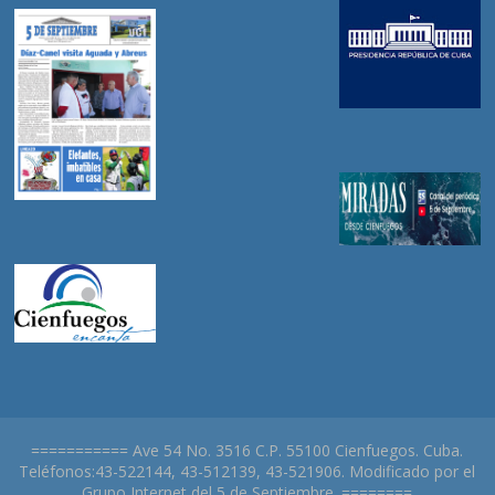
=========== Ave 54 No. 3516 C.P. 55100 Cienfuegos. Cuba.
Teléfonos:43-522144, 43-512139, 43-521906. Modificado por el
Grupo Internet del 5 de Septiembre. ========