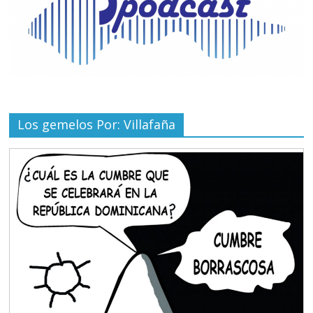
Los gemelos Por: Villafaña