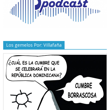
Los gemelos Por: Villafaña