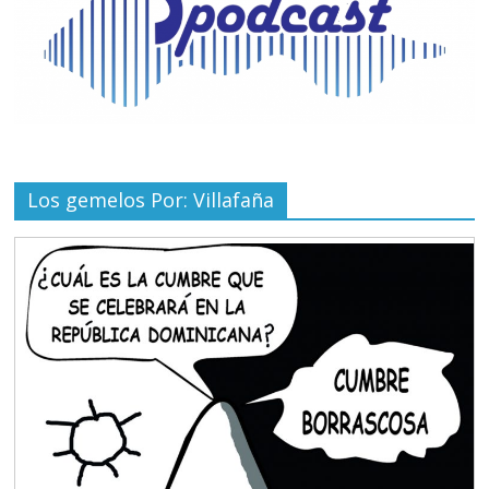
Los gemelos Por: Villafaña