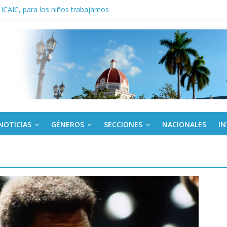
 ICAIC, para los niños trabajamos
noche opacado por el alcohol
anel Empresa Eléctrica de La Habana y otras instalaciones
del Libro y el legado editorial cubano
iantes cubanos en certamen de ballet en Sudáfrica
NOTICIAS
GÉNEROS
SECCIONES
NACIONALES
I