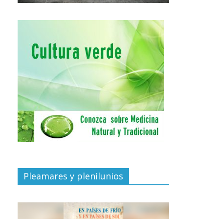
Pleamares y plenilunios