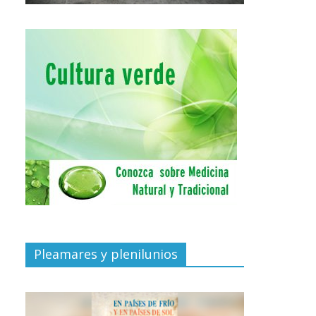
Pleamares y plenilunios