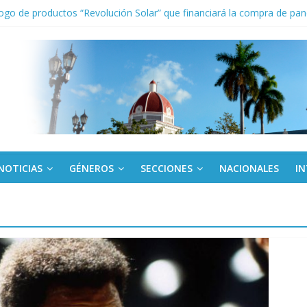
ogo de productos “Revolución Solar” que financiará la compra de pan
el Libro y el legado editorial cubano
iantes cubanos en certamen de ballet en Sudáfrica
 ICAIC, para los niños trabajamos
de una “crisis migratoria”
NOTICIAS
GÉNEROS
SECCIONES
NACIONALES
I