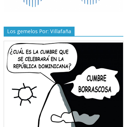
Los gemelos Por: Villafaña