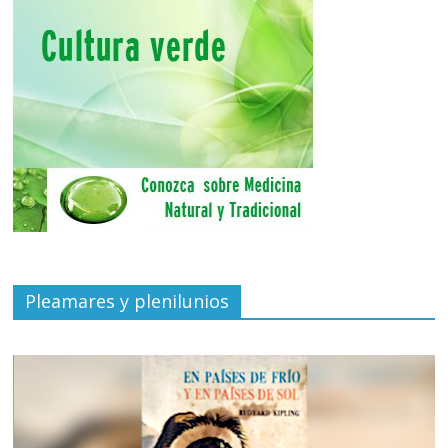
Pleamares y plenilunios