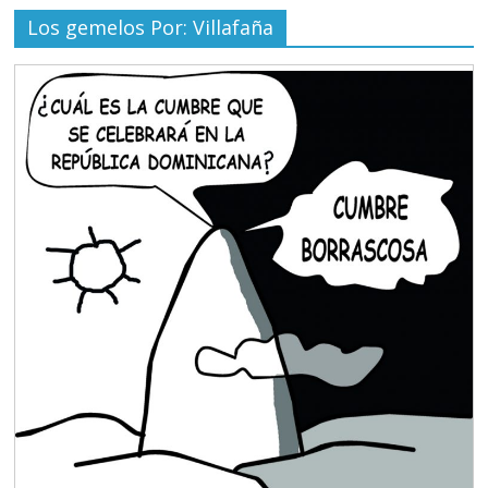
Los gemelos Por: Villafaña