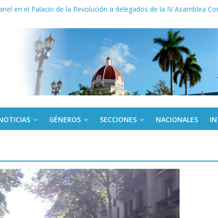
anel en el Palacio de la Revolución a delegados de la IV Asamblea C
 y la victoria que no aparece en el medallero
 su dominio absoluto en cita mundial de inteligencia artificial para esc
derecho a la vivienda y critica sistema financiero
to del límite para trasferir desde la tarjeta Red
NOTICIAS
GÉNEROS
SECCIONES
NACIONALES
I