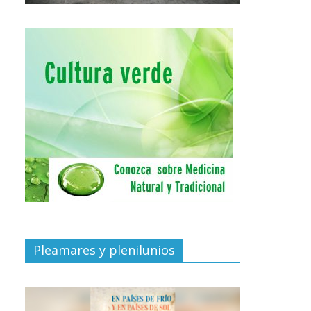
Pleamares y plenilunios