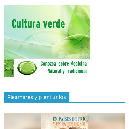
Pleamares y plenilunios