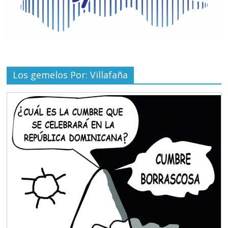
Los gemelos Por: Villafaña