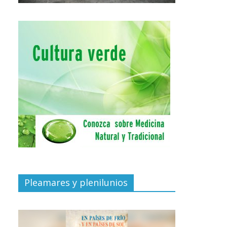
Pleamares y plenilunios