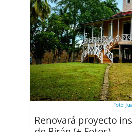
Foto: Ju
Renovará proyecto inst
de Birán (+ Fotos)