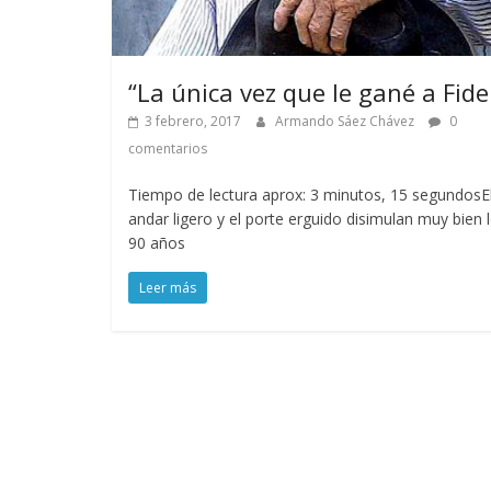
“La única vez que le gané a Fide
3 febrero, 2017
Armando Sáez Chávez
0
comentarios
Tiempo de lectura aprox: 3 minutos, 15 segundosE
andar ligero y el porte erguido disimulan muy bien 
90 años
Leer más