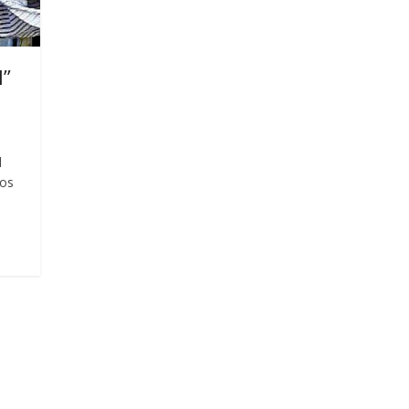
l”
l
los