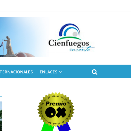
 de Fidel
NTERNACIONALES
ENLACES