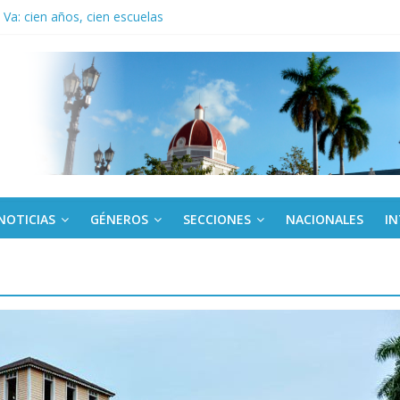
Va: cien años, cien escuelas
a edición semanal en PDF del 7 de agosto
or todos (+ Multimedia)
: En imágenes la prensa cubana rinde tributo al Comandante (+ Fotos)
fronteras: brigada chilena viaja a Cuba con donativos por el centenario
NOTICIAS
GÉNEROS
SECCIONES
NACIONALES
I