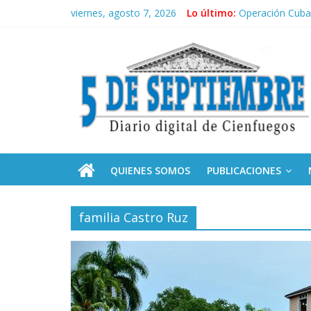
Saltar
viernes, agosto 7, 2026
Lo último:
Operación Cuba 
al
Conozca nuestr
contenido
5
Por ti, Fidel; p
“Junto a Fidel”
Solidaridad sin 
Septiembre
Diario
digital
de
QUIENES SOMOS
PUBLICACIONES
Cienfuegos,
Cuba
familia Castro Ruz