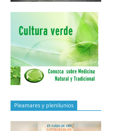
Pleamares y plenilunios