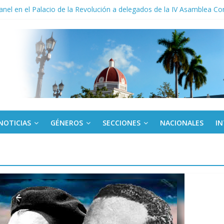
anel en el Palacio de la Revolución a delegados de la IV Asamblea C
 y la victoria que no aparece en el medallero
 su dominio absoluto en cita mundial de inteligencia artificial para esc
derecho a la vivienda y critica sistema financiero
to del límite para trasferir desde la tarjeta Red
NOTICIAS
GÉNEROS
SECCIONES
NACIONALES
I