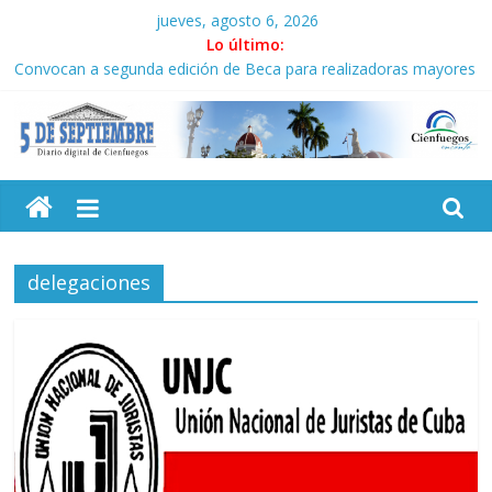
Saltar
jueves, agosto 6, 2026
al
Lo último:
contenido
Convocan a segunda edición de Beca para realizadoras mayores
de 50 años
Neo-macartismo gourmet
Culmina servicio militar activo para jóvenes en Cienfuegos
5
Otorgan Medalla de la Amistad al activista Donald Dutherland
Es de nosotros
Septiembre
delegaciones
Diario
digital
de
Cienfuegos,
Cuba