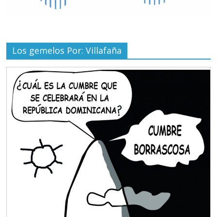
Los gemelos Por: Villafaña