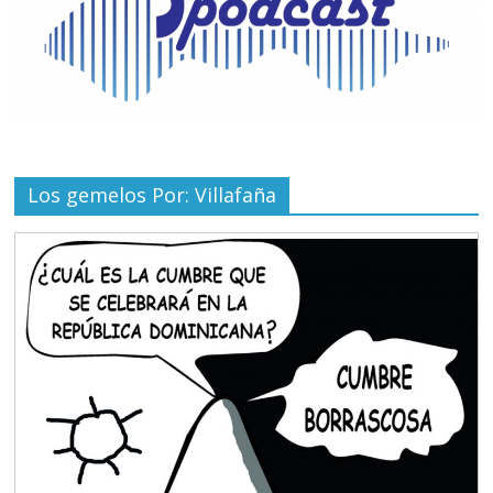
Los gemelos Por: Villafaña