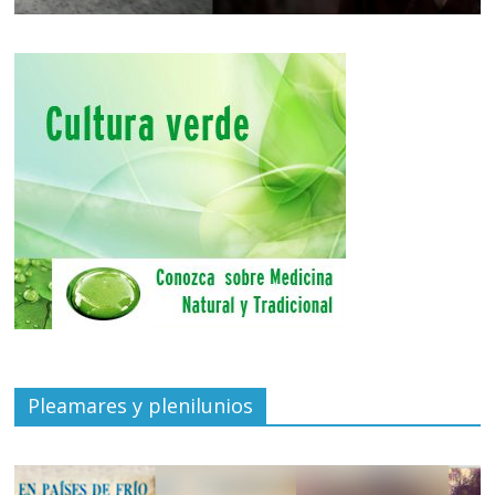
Pleamares y plenilunios