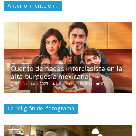
Anteriormente en…
s
Cuento de hadas interclasista en la
alta burguesía mexicana
30 diciembre, 2025
Julio Martínez Molina
0
La religión del fotograma