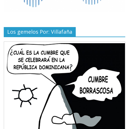
Los gemelos Por: Villafaña