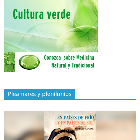
Pleamares y plenilunios