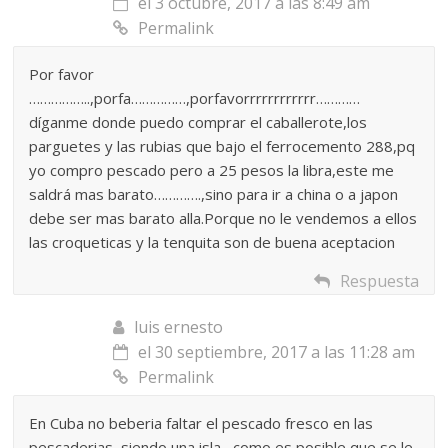
el 3 octubre, 2017 a las 8:49 am
Permalink
Por favor
……………..,porfa……………,porfavorrrrrrrrrrrr…………
díganme donde puedo comprar el caballerote,los
parguetes y las rubias que bajo el ferrocemento 288,pq
yo compro pescado pero a 25 pesos la libra,este me
saldrá mas barato………….,sino para ir a china o a japon
debe ser mas barato alla.Porque no le vendemos a ellos
las croqueticas y la tenquita son de buena aceptacion
Respuesta
luis ernesto
el 30 septiembre, 2017 a las 11:28 am
Permalink
En Cuba no beberia faltar el pescado fresco en las
pescaderias, siendo una isla , como es posible que se le