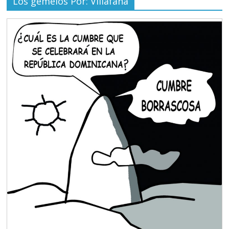
Los gemelos Por: Villafaña