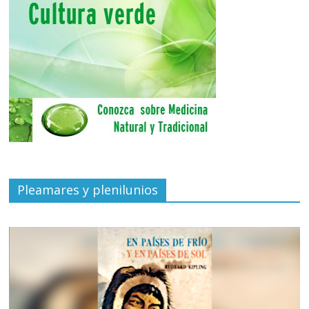
Pleamares y plenilunios