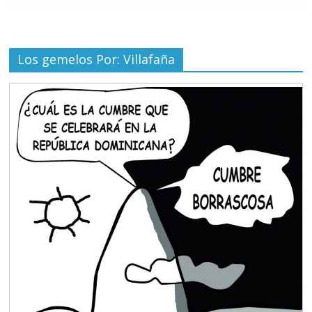
Los gemelos Por: Villafaña